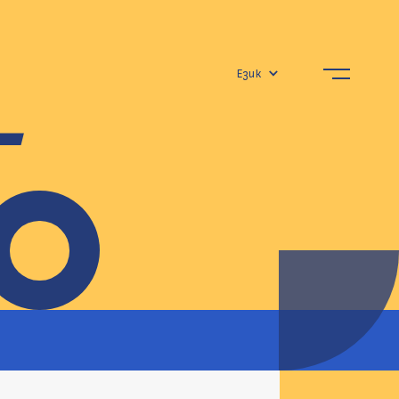
Език
Т