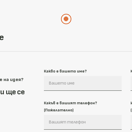
е
Какво е вашето име?
е на идея?
и ще се
Какъв е вашият телефон?
(Пожелателно)